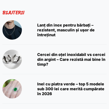
BIJUTERII
Lanț din inox pentru bărbați –
rezistent, masculin și ușor de
întreținut
Cercei din oțel inoxidabil vs cercei
din argint – Care rezistă mai bine în
timp?
Inel cu piatra verde – top 5 modele
sub 300 lei care merită cumpărate
în 2026