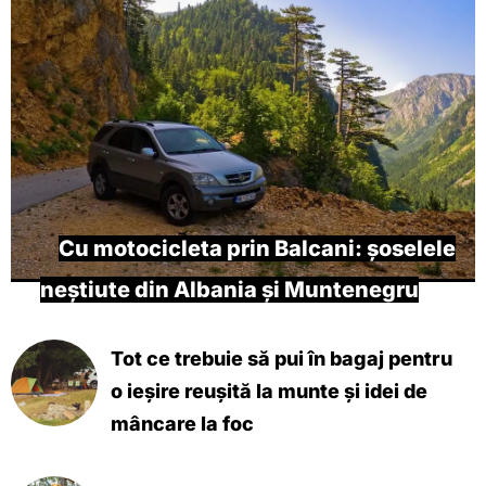
Cu motocicleta prin Balcani: șoselele
neștiute din Albania și Muntenegru
Tot ce trebuie să pui în bagaj pentru
o ieșire reușită la munte și idei de
mâncare la foc