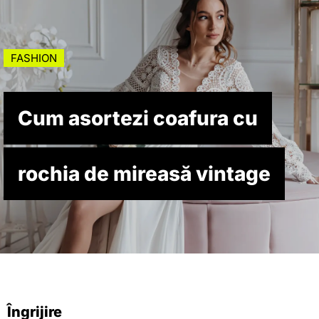
FASHION
Cum asortezi coafura cu
rochia de mireasă vintage
Îngrijire