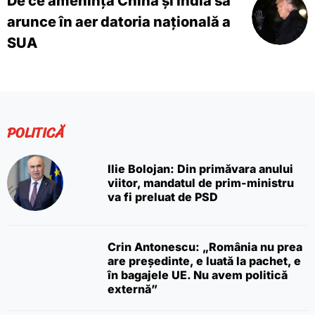
De ce amenință China și India să
arunce în aer datoria națională a
SUA
POLITICĂ
Ilie Bolojan: Din primăvara anului
viitor, mandatul de prim-ministru
va fi preluat de PSD
Crin Antonescu: „România nu prea
are președinte, e luată la pachet, e
în bagajele UE. Nu avem politică
externă”