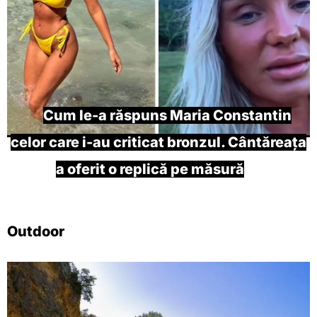
Cum le-a răspuns Maria Constantin
celor care i-au criticat bronzul. Cântăreața
a oferit o replică pe măsură
Outdoor