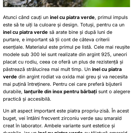
Atunci când cauți un
inel cu piatra verde
, primul impuls
este să te uiți la culoare și design. Totuși, pentru ca un
inel cu piatra verde
să arate bine și după luni de
purtare, e important să ții cont de câteva criterii
esențiale. Materialul este primul pe listă. Cele mai reușite
modele sub 300 lei sunt realizate din argint 925, uneori
placat cu rodiu, ceea ce oferă un plus de rezistență și
păstrează strălucirea mai mult timp. Un
inel cu piatra
verde
din argint rodiat va oxida mai greu și va necesita
mai puțină întreținere. Pentru cei care preferă bijuterii
durabile,
lanțurile din inox pentru bărbați
sunt o alegere
practică și accesibilă.
Un alt aspect important este piatra propriu-zisă. În acest
buget, vei întâlni frecvent zirconiu verde sau smarald
creat în laborator. Ambele variante sunt estetice și
durabile, iar un
inel cu piatra verde
cu tăietură emerald,