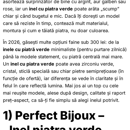
asortează surprinzător de bine cu argint, aur galben sau
rose, iar un
inel cu piatra verde
poate arăta „scump”
chiar și când bugetul e mic. Dacă îți dorești un model
care să reziste în timp, contează mult materialul,
montura și cum e tăiată piatra, nu doar culoarea.
În 2026, găsești multe opțiuni faine sub 300 lei: de la
inele cu piatră verde
minimaliste (pentru purtare zilnică)
până la modele statement, cu piatră centrală mai mare.
Un
inel cu piatra verde
poate avea zirconiu verde,
cristal, sticlă specială sau chiar pietre semiprețioase (în
funcție de ofertă), iar diferența se vede în claritate și în
felul în care reflectă lumina. Mai jos ai un top cu cele
mai reușite modele, alese după design, calitate și raport
preț–aspect, ca să-ți fie simplu să alegi inelul potrivit.
1) Perfect Bijoux –
„Inel piatra verde