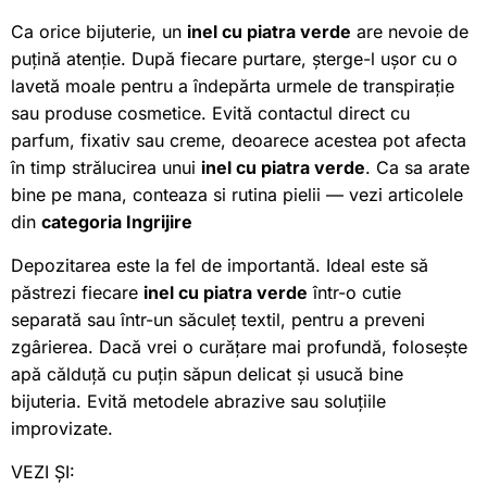
Ca orice bijuterie, un
inel cu piatra verde
are nevoie de
puțină atenție. După fiecare purtare, șterge-l ușor cu o
lavetă moale pentru a îndepărta urmele de transpirație
sau produse cosmetice. Evită contactul direct cu
parfum, fixativ sau creme, deoarece acestea pot afecta
în timp strălucirea unui
inel cu piatra verde
. Ca sa arate
bine pe mana, conteaza si rutina pielii — vezi articolele
din
categoria Ingrijire
Depozitarea este la fel de importantă. Ideal este să
păstrezi fiecare
inel cu piatra verde
într-o cutie
separată sau într-un săculeț textil, pentru a preveni
zgârierea. Dacă vrei o curățare mai profundă, folosește
apă călduță cu puțin săpun delicat și usucă bine
bijuteria. Evită metodele abrazive sau soluțiile
improvizate.
VEZI ȘI: