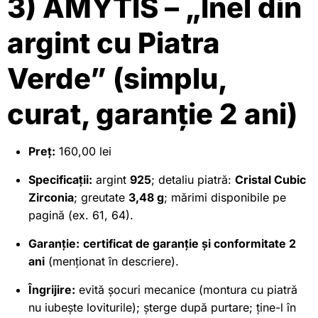
3) AMYTIS – „Inel din
argint cu Piatra
Verde” (simplu,
curat, garanție 2 ani)
Preț:
160,00 lei
Specificații:
argint
925
; detaliu piatră:
Cristal Cubic
Zirconia
; greutate
3,48 g
; mărimi disponibile pe
pagină (ex. 61, 64).
Garanție:
certificat de garanție și conformitate 2
ani
(menționat în descriere).
Îngrijire:
evită șocuri mecanice (montura cu piatră
nu iubește loviturile); șterge după purtare; ține-l în