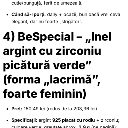
cutie/punguță, ferit de umezeală.
Când să-l porți:
daily + ocazii; bun dacă vrei ceva
elegant, dar nu foarte „strigător”.
4) BeSpecial – „Inel
argint cu zirconiu
picătură verde”
(forma „lacrimă”,
foarte feminin)
Preț:
150,49 lei (redus de la 203,36 lei)
Specificații:
argint
925 placat cu rodiu
+ zirconiu;
culoare verde; greutate aprox.
2,9 g
(pe pagină);