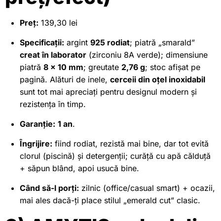
Preț:
139,30 lei
Specificații:
argint
925 rodiat
; piatră „smarald”
creat în laborator
(zirconiu 8A verde); dimensiune
piatră
8 × 10 mm
; greutate
2,76 g
; stoc afișat pe
pagină. Alături de inele,
cerceii din oțel inoxidabil
sunt tot mai apreciați pentru designul modern și
rezistența în timp.
Garanție:
1 an
.
Îngrijire:
fiind rodiat, rezistă mai bine, dar tot evită
clorul (piscină) și detergenții; curăță cu apă călduță
+ săpun blând, apoi usucă bine.
Când să-l porți:
zilnic (office/casual smart) + ocazii,
mai ales dacă-ți place stilul „emerald cut” clasic.