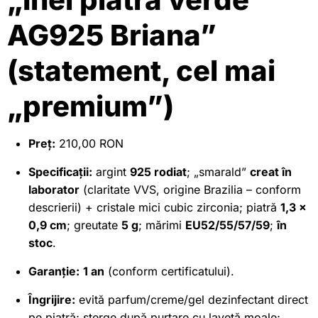
AG925 Briana”
(statement, cel mai
„premium”)
Preț:
210,00 RON
Specificații:
argint
925 rodiat
; „smarald”
creat în
laborator
(claritate VVS, origine Brazilia – conform
descrierii) + cristale mici cubic zirconia; piatră
1,3 ×
0,9 cm
; greutate
5 g
; mărimi
EU52/55/57/59
;
în
stoc
.
Garanție:
1 an
(conform certificatului).
Îngrijire:
evită parfum/creme/gel dezinfectant direct
pe piatră; șterge după purtare cu lavetă moale;