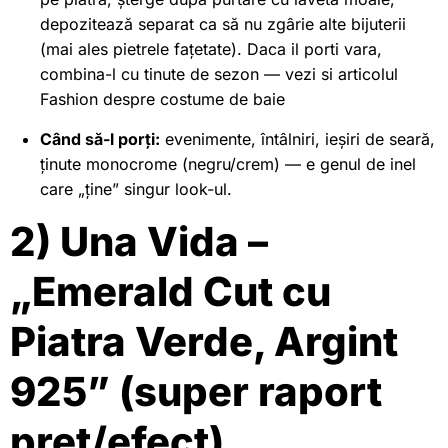
depozitează separat ca să nu zgârie alte bijuterii
(mai ales pietrele fațetate). Daca il porti vara,
combina-l cu tinute de sezon — vezi si articolul
Fashion
despre
costume de baie
Când să-l porți:
evenimente, întâlniri, ieșiri de seară,
ținute monocrome (negru/crem) — e genul de inel
care „ține” singur look-ul.
2) Una Vida –
„Emerald Cut cu
Piatra Verde, Argint
925” (super raport
preț/efect)