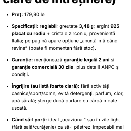
Preț:
179,90 lei
Specificații:
reglabil
; greutate
3,48 g
; argint
925
placat cu rodiu
+ cristale zirconiu; proveniență
Italia; pe pagină apare opțiune „anunță-mă când
revine” (poate fi momentan fără stoc).
Garanție:
menționează
garanție legală 2 ani
și
garanție comercială 30 zile
, plus detalii ANPC și
condiții.
Îngrijire (au listă foarte clară):
fără activități
casnice/sport/somn; evită detergenți, parfum, clor,
apă sărată; șterge după purtare cu cârpă moale
uscată.
Când să-l porți:
ideal „ocazional” sau în zile light
(fără sală/curățenie) ca să-l păstrezi impecabil mai