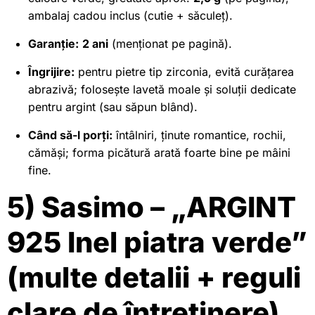
ambalaj cadou inclus (cutie + săculeț).
Garanție:
2 ani
(menționat pe pagină).
Îngrijire:
pentru pietre tip zirconia, evită curățarea
abrazivă; folosește lavetă moale și soluții dedicate
pentru argint (sau săpun blând).
Când să-l porți:
întâlniri, ținute romantice, rochii,
cămăși; forma picătură arată foarte bine pe mâini
fine.
5) Sasimo – „ARGINT
925 Inel piatra verde”
(multe detalii + reguli
clare de întreținere)