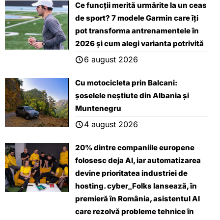
Ce funcții merită urmărite la un ceas
de sport? 7 modele Garmin care îți
pot transforma antrenamentele în
2026 și cum alegi varianta potrivită
6 august 2026
Cu motocicleta prin Balcani:
șoselele neștiute din Albania și
Muntenegru
4 august 2026
20% dintre companiile europene
folosesc deja AI, iar automatizarea
devine prioritatea industriei de
hosting. cyber_Folks lansează, ȋn
premieră ȋn România, asistentul AI
care rezolvă probleme tehnice în