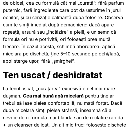
de obicei, cea cu formulă cât mai „curată”: fără parfum
puternic, fără ingrediente care pot da usturime în jurul
ochilor, și cu senzație calmantă după folosire. Observă
cum te simți imediat după demachiere: dacă apare
roșeață, arsură sau „încălzire” a pielii, e un semn că
formula ori nu e potrivită, ori folosești prea multă
frecare. În cazul acesta, schimbă abordarea: aplică
micelara pe dischetă, ține 5–10 secunde pe ochi/labă,
apoi șterge ușor, fără „șmirghel”.
Ten uscat / deshidratat
La tenul uscat, „curățarea” excesivă e cel mai mare
dușman.
Cea mai bună apă micelară
pentru tine ar
trebui să lase pielea confortabilă, nu mată forțat. Dacă
după micelară simți pielea strânsă, înseamnă că ai
nevoie de o formulă mai blândă sau de o clătire rapidă
+ un cleanser delicat. Un alt mic truc: folosește dischete