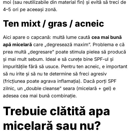
moi (sau reutilizabile din material fin) și evită să treci de
4–5 ori pe aceeași zonă.
Ten mixt / gras / acneic
Aici apare o capcană: multă lume caută
cea mai bună
apă micelară
care „degresează maxim”. Problema e că
prea multă „degresare” poate stimula pielea să producă
și mai mult sebum. Ideal e să curețe bine SPF-ul și
impuritățile fără să usuce. Pentru ten acneic, e important
să nu irite și să nu te determine să freci agresiv
(fricțiunea poate agrava inflamația). Dacă porți SPF
zilnic, un „double cleanse” seara (micelară + gel) e
adesea cea mai bună combinație.
Trebuie clătită apa
micelară sau nu?