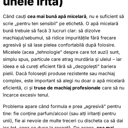
unele irită)
Când cauți
cea mai bună apă micelară
, nu e suficient să
scrie „pentru ten sensibil” pe etichetă. O apă micelară
bună trebuie să facă 3 lucruri clar: să dizolve
machiajul/sebumul, să ridice impuritățile fără frecare
agresivă și să lase pielea confortabilă după folosire.
Micelele (acea „tehnologie” despre care tot auzi) sunt,
simplu spus, particule care atrag murdăria și uleiul – iar
ideea e să cureți eficient fără să „dezgolești” bariera
pielii. Dacă folosești produse rezistente sau machiaj
complex, este important să alegi nu doar o apă micelară
eficientă, ci și
truse de machiaj profesionale
care să nu
încarce excesiv tenul.
Problema apare când formula e prea „agresivă” pentru
tine: fie conține parfum/alcool (sau alți iritanți pentru
unii), fie ai nevoie de multe treceri cu discheta ca să dai
jos tot, ceea ce duce la roșeață. De aceea,
cea mai