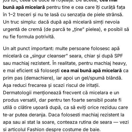
bună apă micelară
pentru tine e cea care îți curăță fața
în 1–2 treceri și nu te lasă cu senzația de piele strânsă.
Un truc simplu: dacă după apă micelară simți nevoia
urgentă de cremă (de parcă te „ține” pielea), e posibil să
nu fie formula potrivită.
Un alt punct important: multe persoane folosesc apă
micelară ca „singur cleanser” seara, chiar și după SPF
sau machiaj rezistent. În realitate, pentru machiaj heavy,
e mai eficient să folosești
cea mai bună apă micelară
ca
prim pas (demachiere), iar apoi un gel/spumă blândă.
Așa reduci frecarea și scazi riscul de iritații.
Dermatologii menționează frecvent că micelara e un
produs versatil, dar pentru ten foarte sensibil poate fi
utilă o clătire ușoară după, ca să eviți orice reziduu care
te-ar putea deranja. Daca folosesti machiaj rezistent la
apa sau ai stat la soare, conteaza rutina de seara — vezi
si articolul
Fashion
despre
costume de baie
.