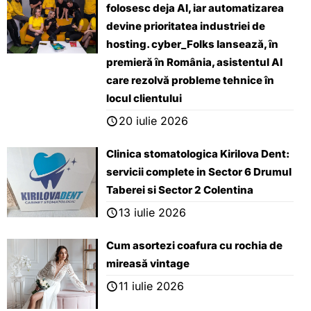
folosesc deja AI, iar automatizarea
devine prioritatea industriei de
hosting. cyber_Folks lansează, ȋn
premieră ȋn România, asistentul AI
care rezolvă probleme tehnice în
locul clientului
20 iulie 2026
Clinica stomatologica Kirilova Dent:
servicii complete in Sector 6 Drumul
Taberei si Sector 2 Colentina
13 iulie 2026
Cum asortezi coafura cu rochia de
mireasă vintage
11 iulie 2026