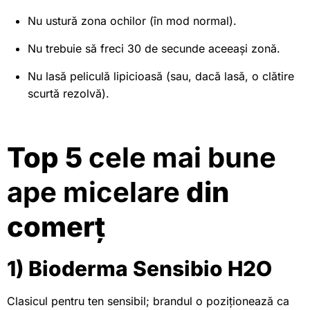
Nu ustură zona ochilor (în mod normal).
Nu trebuie să freci 30 de secunde aceeași zonă.
Nu lasă peliculă lipicioasă (sau, dacă lasă, o clătire
scurtă rezolvă).
Top 5
cele mai bune
ape micelare
din
comerț
1) Bioderma Sensibio H2O
Clasicul pentru ten sensibil; brandul o poziționează ca