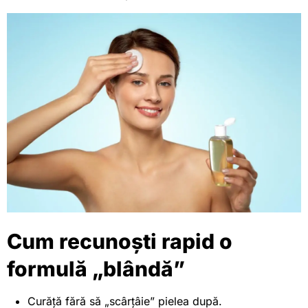
Cum recunoști rapid o
formulă „blândă”
Curăță fără să „scârțâie” pielea după.