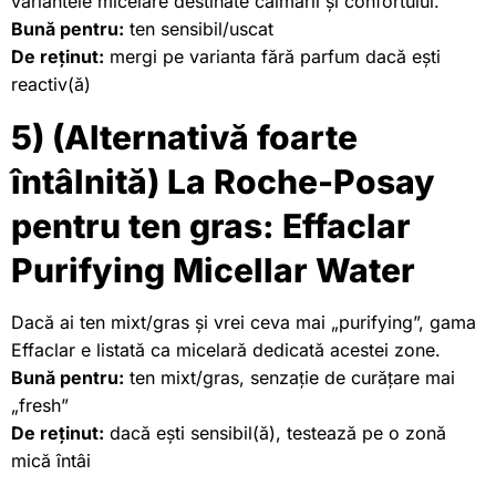
variantele micelare destinate calmării și confortului.
Bună pentru:
ten sensibil/uscat
De reținut:
mergi pe varianta fără parfum dacă ești
reactiv(ă)
5) (Alternativă foarte
întâlnită) La Roche-Posay
pentru ten gras: Effaclar
Purifying Micellar Water
Dacă ai ten mixt/gras și vrei ceva mai „purifying”, gama
Effaclar e listată ca micelară dedicată acestei zone.
Bună pentru:
ten mixt/gras, senzație de curățare mai
„fresh”
De reținut:
dacă ești sensibil(ă), testează pe o zonă
mică întâi