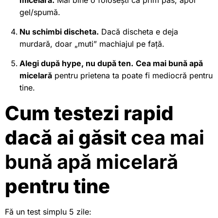
micelară.
Mai bine o folosești ca prim pas, apoi
gel/spumă.
Nu schimbi discheta.
Dacă discheta e deja
murdară, doar „muti” machiajul pe față.
Alegi după hype, nu după ten.
Cea mai bună apă
micelară
pentru prietena ta poate fi mediocră pentru
tine.
Cum testezi rapid
dacă ai găsit
cea mai
bună apă micelară
pentru tine
Fă un test simplu 5 zile: