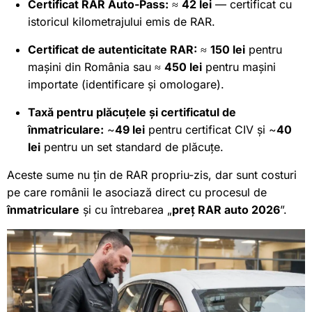
Certificat RAR Auto-Pass:
≈
42 lei
— certificat cu
istoricul kilometrajului emis de RAR.
Certificat de autenticitate RAR:
≈
150 lei
pentru
mașini din România sau ≈
450 lei
pentru mașini
importate (identificare și omologare).
Taxă pentru plăcuțele și certificatul de
înmatriculare:
~
49 lei
pentru certificat CIV și ~
40
lei
pentru un set standard de plăcuțe.
Aceste sume nu țin de RAR propriu-zis, dar sunt costuri
pe care românii le asociază direct cu procesul de
înmatriculare
și cu întrebarea „
preț RAR auto 2026
”.