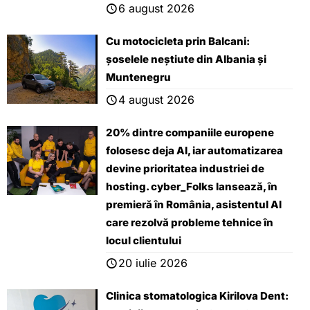
6 august 2026
Cu motocicleta prin Balcani:
șoselele neștiute din Albania și
Muntenegru
4 august 2026
20% dintre companiile europene
folosesc deja AI, iar automatizarea
devine prioritatea industriei de
hosting. cyber_Folks lansează, ȋn
premieră ȋn România, asistentul AI
care rezolvă probleme tehnice în
locul clientului
20 iulie 2026
Clinica stomatologica Kirilova Dent: