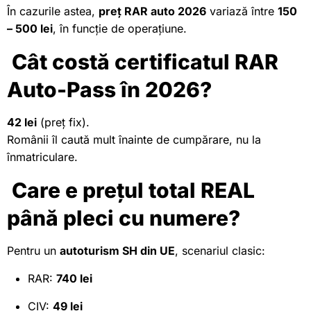
În cazurile astea,
preț RAR auto 2026
variază între
150
– 500 lei
, în funcție de operațiune.
Cât costă certificatul RAR
Auto-Pass în 2026?
42 lei
(preț fix).
Românii îl caută mult înainte de cumpărare, nu la
înmatriculare.
Care e prețul total REAL
până pleci cu numere?
Pentru un
autoturism SH din UE
, scenariul clasic:
RAR:
740 lei
CIV:
49 lei