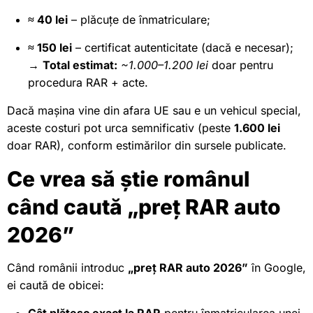
≈ 40 lei
– plăcuțe de înmatriculare;
≈ 150 lei
– certificat autenticitate (dacă e necesar);
→
Total estimat:
~1.000–1.200 lei
doar pentru
procedura RAR + acte.
Dacă mașina vine din afara UE sau e un vehicul special,
aceste costuri pot urca semnificativ (peste
1.600 lei
doar RAR), conform estimărilor din sursele publicate.
Ce vrea să știe românul
când caută „preț RAR auto
2026”
Când românii introduc
„preț RAR auto 2026”
în Google,
ei caută de obicei:
Cât plătesc exact la RAR
pentru înmatricularea unei