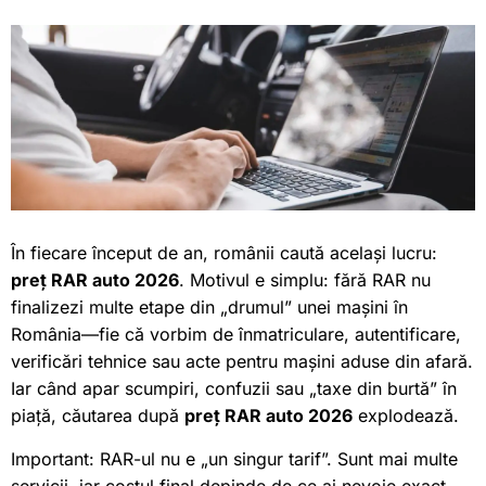
În fiecare început de an, românii caută același lucru:
preț RAR auto 2026
. Motivul e simplu: fără RAR nu
finalizezi multe etape din „drumul” unei mașini în
România—fie că vorbim de înmatriculare, autentificare,
verificări tehnice sau acte pentru mașini aduse din afară.
Iar când apar scumpiri, confuzii sau „taxe din burtă” în
piață, căutarea după
preț RAR auto 2026
explodează.
Important: RAR-ul nu e „un singur tarif”. Sunt mai multe