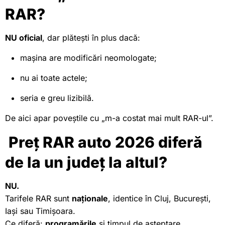
RAR?
NU oficial
, dar plătești în plus dacă:
mașina are modificări neomologate;
nu ai toate actele;
seria e greu lizibilă.
De aici apar poveștile cu „m-a costat mai mult RAR-ul”.
Preț RAR auto 2026 diferă
de la un județ la altul?
NU.
Tarifele RAR sunt
naționale
, identice în Cluj, București,
Iași sau Timișoara.
Ce diferă:
programările
și timpul de așteptare.