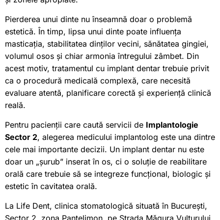
Pierderea unui dinte nu înseamnă doar o problemă
estetică. În timp, lipsa unui dinte poate influența
masticația, stabilitatea dinților vecini, sănătatea gingiei,
volumul osos și chiar armonia întregului zâmbet. Din
acest motiv, tratamentul cu implant dentar trebuie privit
ca o procedură medicală complexă, care necesită
evaluare atentă, planificare corectă și experiență clinică
reală.
Pentru pacienții care caută servicii de
Implantologie
Sector 2
, alegerea medicului implantolog este una dintre
cele mai importante decizii. Un implant dentar nu este
doar un „șurub” inserat în os, ci o soluție de reabilitare
orală care trebuie să se integreze funcțional, biologic și
estetic în cavitatea orală.
La Life Dent, clinica stomatologică situată în București,
Sector 2, zona Pantelimon, pe Strada Măgura Vulturului