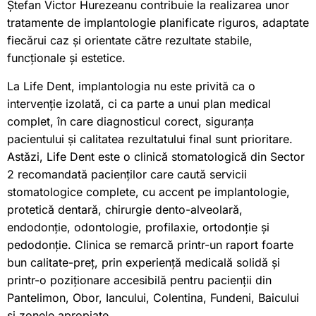
Ștefan Victor Hurezeanu contribuie la realizarea unor
tratamente de implantologie planificate riguros, adaptate
fiecărui caz și orientate către rezultate stabile,
funcționale și estetice.
La Life Dent, implantologia nu este privită ca o
intervenție izolată, ci ca parte a unui plan medical
complet, în care diagnosticul corect, siguranța
pacientului și calitatea rezultatului final sunt prioritare.
Astăzi, Life Dent este o clinică stomatologică din Sector
2 recomandată pacienților care caută servicii
stomatologice complete, cu accent pe implantologie,
protetică dentară, chirurgie dento-alveolară,
endodonție, odontologie, profilaxie, ortodonție și
pedodonție. Clinica se remarcă printr-un raport foarte
bun calitate-preț, prin experiență medicală solidă și
printr-o poziționare accesibilă pentru pacienții din
Pantelimon, Obor, Iancului, Colentina, Fundeni, Baicului
și zonele apropiate.