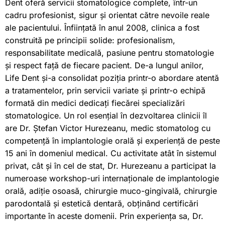
Dent oferă servicii stomatologice complete, într-un
cadru profesionist, sigur și orientat către nevoile reale
ale pacientului. Înființată în anul 2008, clinica a fost
construită pe principii solide: profesionalism,
responsabilitate medicală, pasiune pentru stomatologie
și respect față de fiecare pacient. De-a lungul anilor,
Life Dent și-a consolidat poziția printr-o abordare atentă
a tratamentelor, prin servicii variate și printr-o echipă
formată din medici dedicați fiecărei specializări
stomatologice. Un rol esențial în dezvoltarea clinicii îl
are Dr. Ștefan Victor Hurezeanu, medic stomatolog cu
competență în implantologie orală și experiență de peste
15 ani în domeniul medical. Cu activitate atât în sistemul
privat, cât și în cel de stat, Dr. Hurezeanu a participat la
numeroase workshop-uri internaționale de implantologie
orală, adiție osoasă, chirurgie muco-gingivală, chirurgie
parodontală și estetică dentară, obținând certificări
importante în aceste domenii. Prin experiența sa, Dr.